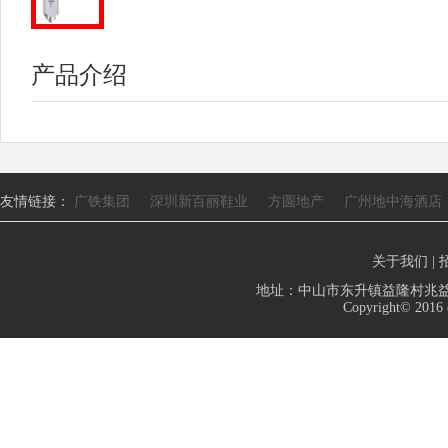
产品介绍
友情链接：
广铁集团
深圳新百丽鞋业
方圆地产
广州地中海酒店
关于我们
|
地址：中山市东升镇益隆村兆益路103号
Copyright© 2016 c